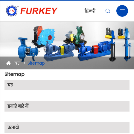
हिन्दी


घर
Sitemap
Sitemap
घर
हमारे बारे में
उत्पादों