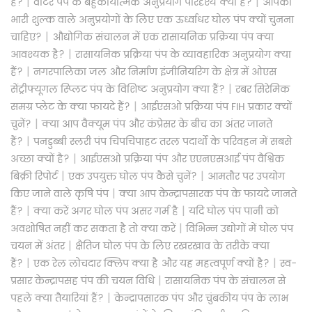
|
|
हैं?
वाटर पंप के बहुकार्यात्मक अनुप्रयोग परिदृश्य क्या हैं?
आपको
भारी शुल्क वाले अनुप्रयोगों के लिए एक ऊर्ध्वाधर घोल पंप क्यों चुनना
|
चाहिए?
औद्योगिक संचालन में एक रासायनिक प्रक्रिया पंप क्या
|
आवश्यक है?
रासायनिक प्रक्रिया पंप के व्यावहारिक अनुप्रयोग क्या
|
हैं?
नगरपालिका जल और निर्माण इंजीनियरिंग के क्षेत्र में ओएस
|
सेंट्रीफ्यूगल स्प्लिट पंप के विशिष्ट अनुप्रयोग क्या हैं?
रबर सिरेमिक
|
समग्र प्लेट के क्या फायदे हैं?
आईएसओ प्रक्रिया पंप FIH प्रकार क्यों
|
चुनें?
क्या आप वैक्यूम पंप और कंप्रेसर के बीच का अंतर जानते
|
हैं?
पनडुब्बी स्लरी पंप चिपचिपाहट तरल पदार्थों के परिवहन में सबसे
|
अच्छा क्यों है?
आईएसओ प्रक्रिया पंप और एएनएसआई पंप वैश्विक
|
|
बिक्री रिपोर्ट
एक उपयुक्त घोल पंप कैसे चुनें?
आमतौर पर उपयोग
|
किए जाने वाले कृषि पंप
क्या आप केन्द्रापसारक पंप के फायदे जानते
|
|
हैं?
क्या करें अगर घोल पंप असर गर्म है
यदि घोल पंप पानी को
|
अवशोषित नहीं कर सकता है तो क्या करें
विभिन्न उद्योगों में घोल पंप
|
चयन में अंतर
क्षैतिज घोल पंप के लिए रखरखाव के तरीके क्या
|
|
हैं?
एक रेल लोचदार क्लिप क्या है और यह महत्वपूर्ण क्यों है?
स्व-
|
प्रसार केन्द्रापसह पंप की चयन विधि
रासायनिक पंप के संचालन से
|
पहले क्या तैयारियां हैं?
केन्द्रापसारक पंप और चुंबकीय पंप के लाभ