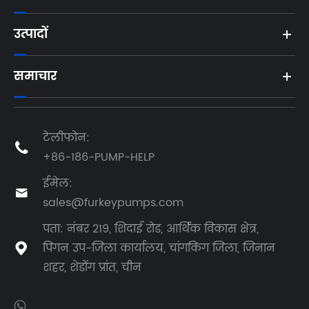
उत्पादों
समाचार
टेलीफोन:

+86-186-PUMP-HELP
ईमेल:

sales@furkeypumps.com
पता: नंबर 219, शिदाई रोड, आर्थिक विकास क्षेत्र,
पिंगन उप-जिला कार्यालय, चांगकिंग जिला, जिनान

शहर, शेडोंग प्रांत, चीन