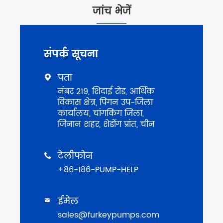
जांच भेजें
संपर्क सूचना
पता

नंबर 219, शिदाई रोड, आर्थिक
विकास क्षेत्र, पिंगन उप-जिला
कार्यालय, चांगकिंग जिला,
जिनान शहर, शेडोंग प्रांत, चीन
टेलीफोन

+86-186-PUMP-HELP
ईमेल

sales@furkeypumps.com