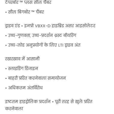
टेपरबोर ™ प्लस सील चैंबर
• सील बिगबोर ™ चैंबर
ड्राइव एंड • इनप्रो VBXX-D हाइब्रिड असर आइसोलेटर
• उच्च-गुणवत्ता, उच्च-प्रदर्शन थ्रस्ट बीयरिंग
• उच्च-लोड अनुप्रयोगों के लिए LTI ड्राइव अंत
रखरखाव में आसानी
• स्लाइडिंग डिजाइन
• बाहरी प्ररित करनेवाला समायोजन
• अधिकतम अंतर्विरोध
इष्टतम हाइड्रोलिक प्रदर्शन • पूरी तरह से खुले प्ररित
करनेवाला