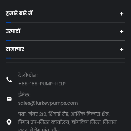
हमारे बारे में
उत्पादों
समाचार
टेलीफोन:

+86-186-PUMP-HELP
ईमेल:

sales@furkeypumps.com
पता: नंबर 219, शिदाई रोड, आर्थिक विकास क्षेत्र,
पिंगन उप-जिला कार्यालय, चांगकिंग जिला, जिनान

शहर, शेडोंग प्रांत, चीन