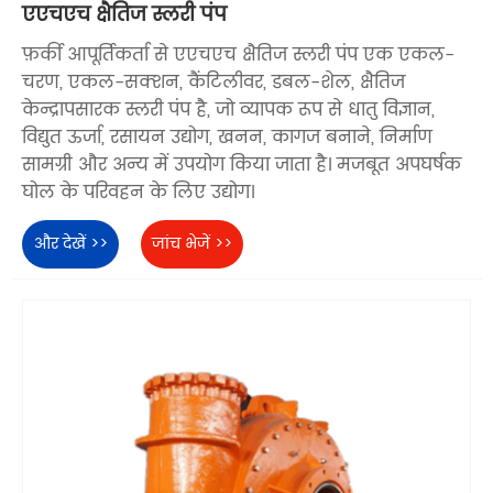
एएचएच क्षैतिज स्लरी पंप
फ़र्की आपूर्तिकर्ता से एएचएच क्षैतिज स्लरी पंप एक एकल-
चरण, एकल-सक्शन, कैंटिलीवर, डबल-शेल, क्षैतिज
केन्द्रापसारक स्लरी पंप है, जो व्यापक रूप से धातु विज्ञान,
विद्युत ऊर्जा, रसायन उद्योग, खनन, कागज बनाने, निर्माण
सामग्री और अन्य में उपयोग किया जाता है। मजबूत अपघर्षक
घोल के परिवहन के लिए उद्योग।
और देखें >>
जांच भेजें >>