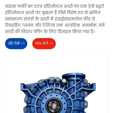
चाइना फर्की का एएच हॉरिजॉन्टल स्लरी पंप एक हेवी ड्यूटी
हॉरिजॉन्टल स्लरी पंप श्रृंखला है जिसे विशेष रूप से खनिज
प्रसंस्करण संयंत्रों के स्लरी में हाइड्रोसाइक्लोन फ़ीड से
रिग्राइंडिंग, प्लवन और टेलिंग्स तक अत्यधिक अपघर्षक, घने
स्लरी की निरंतर पंपिंग के लिए डिज़ाइन किया गया है।
और देखें >>
जांच भेजें >>