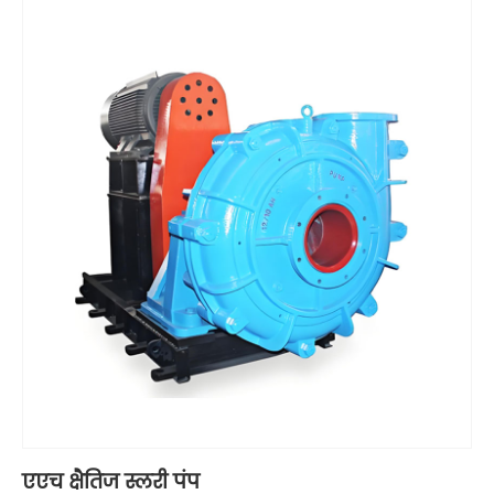
एएच क्षैतिज स्लरी पंप